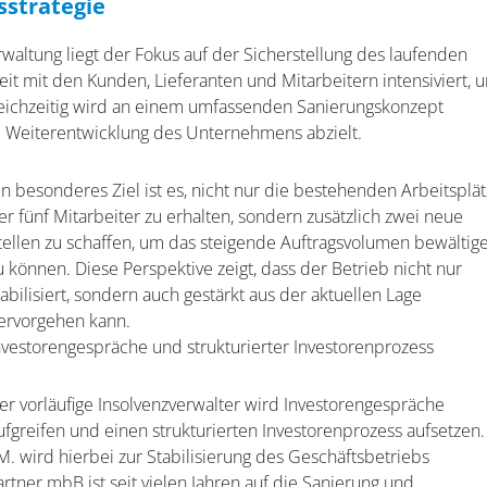
strategie
rwaltung liegt der Fokus auf der Sicherstellung des laufenden
t mit den Kunden, Lieferanten und Mitarbeitern intensiviert, 
Gleichzeitig wird an einem umfassenden Sanierungskonzept
 und Weiterentwicklung des Unternehmens abzielt.
in besonderes Ziel ist es, nicht nur die bestehenden Arbeitsplä
er fünf Mitarbeiter zu erhalten, sondern zusätzlich zwei neue
tellen zu schaffen, um das steigende Auftragsvolumen bewältig
u können. Diese Perspektive zeigt, dass der Betrieb nicht nur
tabilisiert, sondern auch gestärkt aus der aktuellen Lage
ervorgehen kann.
nvestorengespräche und strukturierter Investorenprozess
er vorläufige Insolvenzverwalter wird Investorengespräche
ufgreifen und einen strukturierten Investorenprozess aufsetzen.
M. wird hierbei zur Stabilisierung des Geschäftsbetriebs
rtner mbB ist seit vielen Jahren auf die Sanierung und