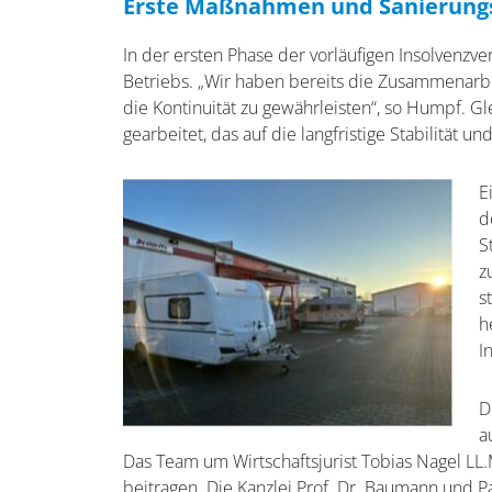
Erste Maßnahmen und Sanierungs
In der ersten Phase der vorläufigen Insolvenzve
Betriebs. „Wir haben bereits die Zusammenarbei
die Kontinuität zu gewährleisten“, so Humpf. 
gearbeitet, das auf die langfristige Stabilität
E
d
S
z
s
h
I
D
a
Das Team um Wirtschaftsjurist Tobias Nagel LL.
beitragen. Die Kanzlei Prof. Dr. Baumann und Pa