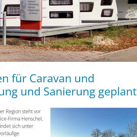
en für Caravan und
rung und Sanierung geplant
er Region steht vor
ice-Firma Henschel,
findet sich unter
orläufige