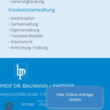
• Sanierungberatung
Insolvenzverwaltung
• Insolvenzplan
• Sachverwaltung
• Eigenverwaltung
• Treuhand-Modelle
• Arbeitsrecht
• Anfechtung / Haftung
PROF DR. BAUMANN + PARTNER
Albert-Schäffle-Straße 119 | 70186 Stuttgart
Hier Online-Anfrage
stellen
Kontakt
Presse
Datenschutz
Impressum