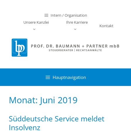
Zum
Inhalt
Intern / Organisation
springen
Unsere Kanzlei
Ihre Karriere
Kontakt
Hauptnavigation
Monat:
Juni 2019
Süddeutsche Service meldet
Insolvenz