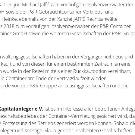
lt Dr. jur. Michael Jaffé zum vorläufigen Insolvenzverwalter der
bH sowie der P&R Gebrauchtcontainer Vertriebs- und
 Heinke, ebenfalls von der Kanzlei JAFFÉ Rechtsanwälte
rz 2018 zum vorläufigen Insolvenzverwalter der P&R Container
ntainer GmbH sowie die weiteren Gesellschaften der P&R-Grup
erwaltungsgesellschaften haben in der Vergangenheit neue und
erkauft und von diesen für einen bestimmten Zeitraum an eine
wurde in der Regel mittels einer Rückkaufoption vereinbart,
die Container am Ende der Vertragslaufzeit wieder
wurde von der P&R-Gruppe an Leasinggesellschaften und die
apitalanleger e.V.
ist es im Interesse aller betroffenen Anlege
Geschäftsbetriebes der Container-Vermietung gesichert wird, da
tige Fortsetzung des Betriebs generiert werden können. Sobald di
e Anleger und sonstige Gläubiger der insolventen Gesellschaften