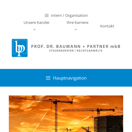
Zum
Inhalt
Intern / Organisation
springen
Unsere Kanzlei
Ihre Karriere
Kontakt
Hauptnavigation