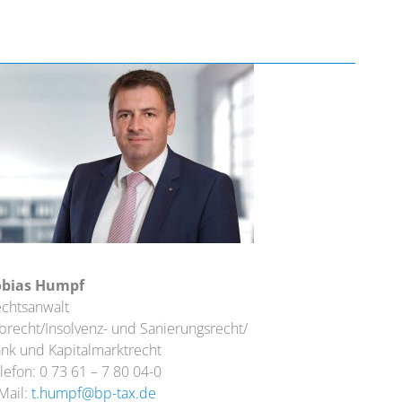
obias Humpf
chtsanwalt
brecht/Insolvenz- und Sanierungsrecht/
nk und Kapitalmarktrecht
lefon: 0 73 61 – 7 80 04-0
Mail:
t.humpf@bp-tax.de