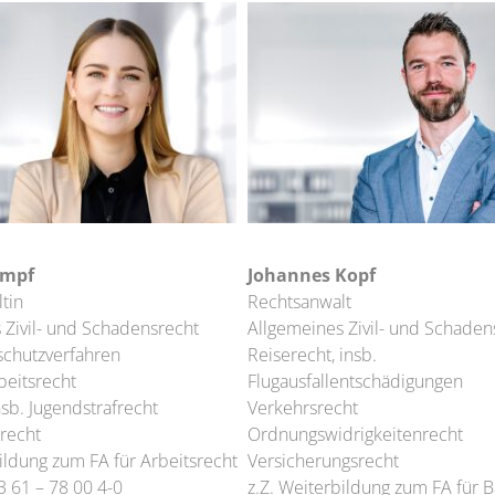
umpf
Johannes Kopf
tin
Rechtsanwalt
 Zivil- und Schadensrecht
Allgemeines Zivil- und Schaden
chutzverfahren
Reiserecht, insb.
beitsrecht
Flugausfallentschädigungen
nsb. Jugendstrafrecht
Verkehrsrecht
recht
Ordnungswidrigkeitenrecht
ildung zum FA für Arbeitsrecht
Versicherungsrecht
3 61 – 78 00 4-0
z.Z. Weiterbildung zum FA für 