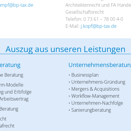
umpf@bp-tax.de
Architektenrecht und FA Hande
Gesellschaftsrecht
Telefon: 0 73 61 – 78 00 4-0
E-Mail:
j.kopf@bp-tax.de
Auszug aus unseren Leistungen
eratung
Unternehmensberatun
he Beratung
• Businessplan
• Unternehmens-Gründung
orm-Modelle
• Mergers & Acquisitions
ng und Erbfolge
• Workflow-Management
 Arbeitsvertrag
• Unternehmen-Nachfolge
 Beratung
• Sanierungberatung
echt
rafrecht