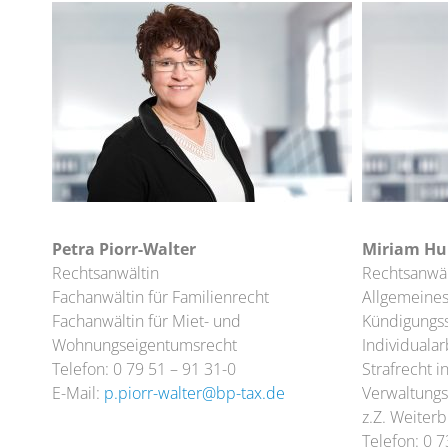
Petra Piorr-Walter
Miriam H
Rechtsanwältin
Rechtsanwäl
Fachanwältin für Familienrecht
Allgemeines
Fachanwältin für Miet- und
Kündigungss
Wohnungseigentumsrecht
Individualar
Telefon: 0 79 51 – 91 31-0
Strafrecht i
E-Mail:
p.piorr-walter@bp-tax.de
Verwaltungs
z.Z. Weiterb
Telefon: 0 7