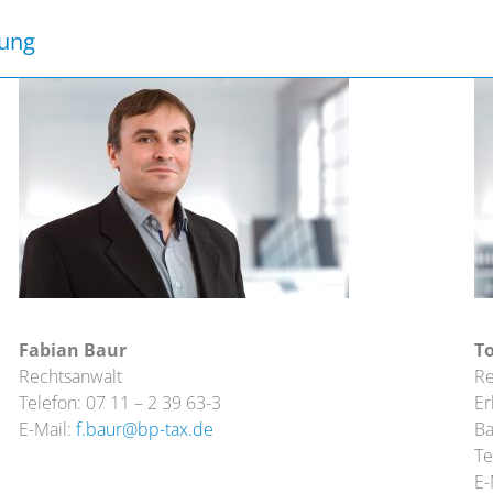
tung
Fabian Baur
T
Rechtsanwalt
Re
Telefon: 07 11 – 2 39 63-3
Er
E-Mail:
f.baur@bp-tax.de
Ba
Te
E-