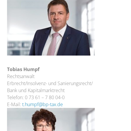
Tobias Humpf
Rechtsanwalt
Erbrecht/Insolvenz- und Sanierungsrecht/
Bank und Kapitalmarktrecht
Telefon: 0 73 61 – 7 80 04-0
E-Mail:
t.humpf@bp-tax.de