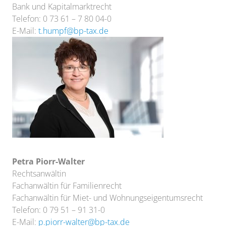
Bank und Kapitalmarktrecht
Telefon: 0 73 61 – 7 80 04-0
E-Mail:
t.humpf@bp-tax.de
Petra Piorr-Walter
Rechtsanwältin
Fachanwältin für Familienrecht
Fachanwältin für Miet- und Wohnungseigentumsrecht
Telefon: 0 79 51 – 91 31-0
E-Mail:
p.piorr-walter@bp-tax.de