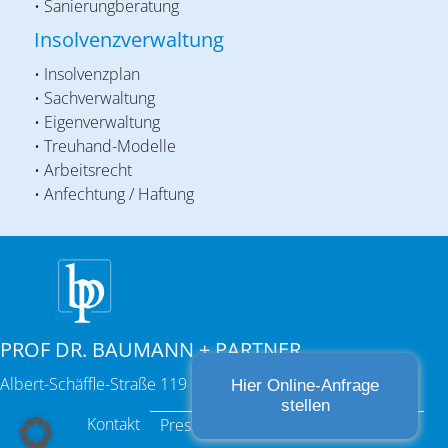
• Sanierungberatung
Insolvenzverwaltung
• Insolvenzplan
• Sachverwaltung
• Eigenverwaltung
• Treuhand-Modelle
• Arbeitsrecht
• Anfechtung / Haftung
PROF DR. BAUMANN + PARTNER
Albert-Schäffle-Straße 119 | 70186 Stuttgart
Hier Online-Anfrage
stellen
Kontakt
Presse
Datenschutz
Impressum