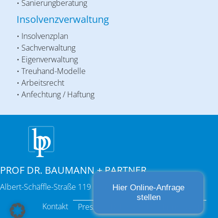
• Sanierungberatung
Insolvenzverwaltung
• Insolvenzplan
• Sachverwaltung
• Eigenverwaltung
• Treuhand-Modelle
• Arbeitsrecht
• Anfechtung / Haftung
PROF DR. BAUMANN + PARTNER
Albert-Schäffle-Straße 119 | 70186 Stuttgart
Hier Online-Anfrage
stellen
Kontakt
Presse
Datenschutz
Impressum