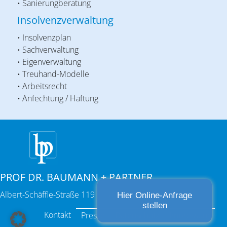
• Sanierungberatung
Insolvenzverwaltung
• Insolvenzplan
• Sachverwaltung
• Eigenverwaltung
• Treuhand-Modelle
• Arbeitsrecht
• Anfechtung / Haftung
PROF DR. BAUMANN + PARTNER
Albert-Schäffle-Straße 119 | 70186 Stuttgart
Hier Online-Anfrage
stellen
Kontakt
Presse
Datenschutz
Impressum