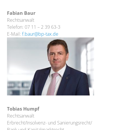
Fabian Baur
Rechtsanwalt
Telefon: 07 11 – 2 39 63-3
E-Mail:
f.baur@bp-tax.de
Tobias Humpf
Rechtsanwalt
Erbrecht/Insolvenz- und Sanierungsrecht/
Bank und Kapitalmarktrecht