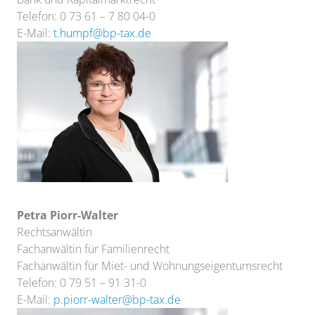
Telefon: 0 73 61 – 7 80 04-0
E-Mail:
t.humpf@bp-tax.de
Petra Piorr-Walter
Rechtsanwältin
Fachanwältin für Familienrecht
Fachanwältin für Miet- und Wohnungseigentumsrecht
Telefon: 0 79 51 – 91 31-0
E-Mail:
p.piorr-walter@bp-tax.de