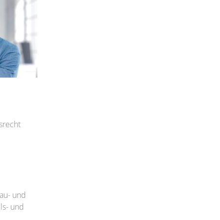
srecht
Bau- und
ls- und