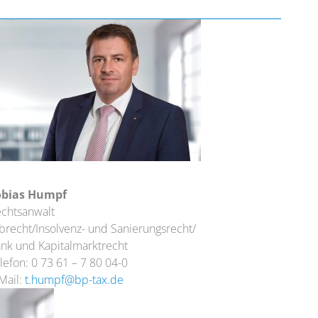
obias Humpf
chtsanwalt
brecht/Insolvenz- und Sanierungsrecht/
nk und Kapitalmarktrecht
lefon: 0 73 61 – 7 80 04-0
Mail:
t.humpf@bp-tax.de