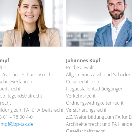
umpf
Johannes Kopf
tin
Rechtsanwalt
 Zivil- und Schadensrecht
Allgemeines Zivil- und Schaden
chutzverfahren
Reiserecht, insb.
beitsrecht
Flugausfallentschädigungen
nsb. Jugendstrafrecht
Verkehrsrecht
recht
Ordnungswidrigkeitenrecht
ildung zum FA für Arbeitsrecht
Versicherungsrecht
3 61 – 78 00 4-0
z.Z. Weiterbildung zum FA für 
umpf@bp-tax.de
Architektenrecht und FA Hande
Gesellschaftsrecht