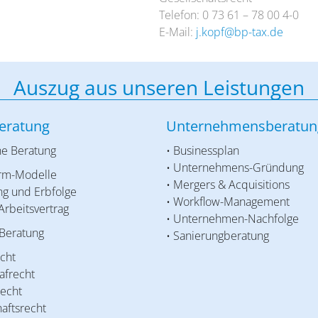
Telefon: 0 73 61 – 78 00 4-0
E-Mail:
j.kopf@bp-tax.de
Auszug aus unseren Leistungen
eratung
Unternehmensberatun
he Beratung
• Businessplan
• Unternehmens-Gründung
orm-Modelle
• Mergers & Acquisitions
ng und Erbfolge
• Workflow-Management
 Arbeitsvertrag
• Unternehmen-Nachfolge
 Beratung
• Sanierungberatung
echt
rafrecht
recht
haftsrecht