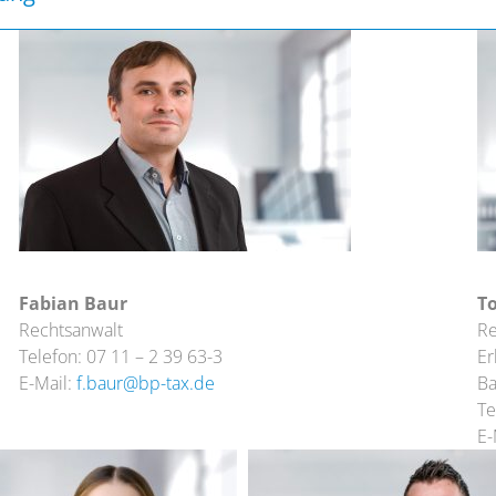
Fabian Baur
T
Rechtsanwalt
Re
Telefon: 07 11 – 2 39 63-3
Er
E-Mail:
f.baur@bp-tax.de
Ba
Te
E-