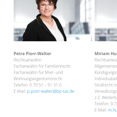
Petra Piorr-Walter
Miriam H
Rechtsanwältin
Rechtsanwäl
Fachanwältin für Familienrecht
Allgemeines
Fachanwältin für Miet- und
Kündigungss
Wohnungseigentumsrecht
Individualar
Telefon: 0 79 51 – 91 31-0
Strafrecht i
E-Mail:
p.piorr-walter@bp-tax.de
Verwaltungs
z.Z. Weiterb
Telefon: 0 7
E-Mail:
m.h