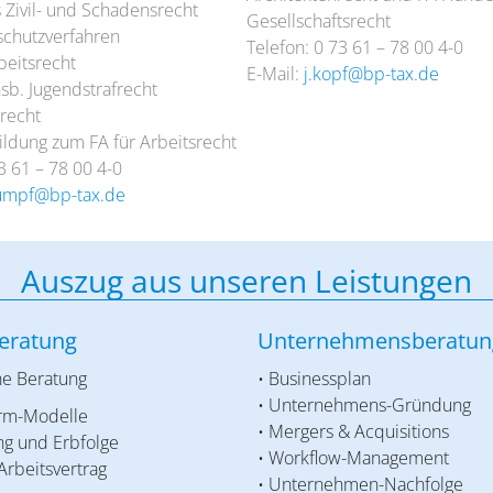
 Zivil- und Schadensrecht
Gesellschaftsrecht
chutzverfahren
Telefon: 0 73 61 – 78 00 4-0
beitsrecht
E-Mail:
j.kopf@bp-tax.de
nsb. Jugendstrafrecht
recht
ildung zum FA für Arbeitsrecht
3 61 – 78 00 4-0
umpf@bp-tax.de
Auszug aus unseren Leistungen
eratung
Unternehmensberatun
he Beratung
• Businessplan
• Unternehmens-Gründung
orm-Modelle
• Mergers & Acquisitions
ng und Erbfolge
• Workflow-Management
 Arbeitsvertrag
• Unternehmen-Nachfolge