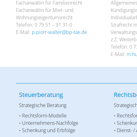
Fachanwältin für Familienrecht
Allgemeines
Fachanwältin für Miet- und
Kündigungss
Wohnungseigentumsrecht
Individualar
Telefon: 0 79 51 – 91 31-0
Strafrecht i
E-Mail:
p.piorr-walter@bp-tax.de
Verwaltungs
z.Z. Weiterb
Telefon: 0 7
E-Mail:
m.h
Steuerberatung
Rechtsb
Strategische Beratung
Strategisc
• Rechtsform-Modelle
• Rechtsf
• Unternehmens-Nachfolge
• Schenku
• Schenkung und Erbfolge
• Dienst- /