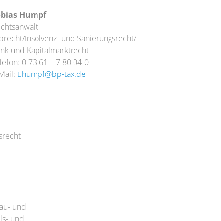
obias Humpf
chtsanwalt
brecht/Insolvenz- und Sanierungsrecht/
nk und Kapitalmarktrecht
lefon: 0 73 61 – 7 80 04-0
Mail:
t.humpf@bp-tax.de
srecht
Bau- und
ls- und