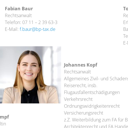
Fabian Baur
T
Rechtsanwalt
Re
Telefon: 07 11 – 2 39 63-3
Er
E-Mail:
f.baur@bp-tax.de
Ba
Te
E-
Johannes Kopf
Rechtsanwalt
Allgemeines Zivil- und Schaden
Reiserecht, insb.
Flugausfallentschädigungen
Verkehrsrecht
Ordnungswidrigkeitenrecht
Versicherungsrecht
umpf
z.Z. Weiterbildung zum FA für 
tin
Architektenrecht und FA Hande