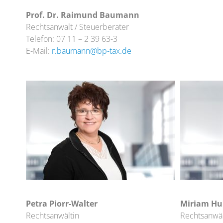
Prof. Dr. Raimund Baumann
Rechtsanwalt / Steuerberater
Telefon: 07 11 – 2 39 63-3
E-Mail:
r.baumann@bp-tax.de
Petra Piorr-Walter
Miriam H
Rechtsanwältin
Rechtsanwäl