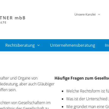
Unsere Kanzlei
Rechtsberatung
Unternehmensberatung
In
chafter und Organe von
Häufige Fragen zum Gesells
Bedeutung, aber auch Gläubiger
ffen sein.
Welche Rechtsform ist fü
Was ist der Unterschied 
ichten von Gesellschaftern im
Wie gründet man eine 
erhältnis der Gesellschaft zu