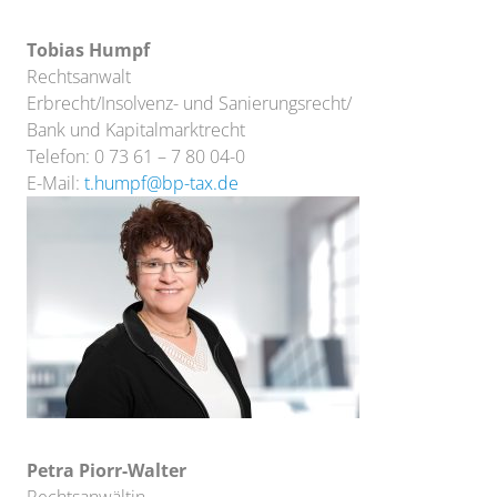
Tobias Humpf
Rechtsanwalt
Erbrecht/Insolvenz- und Sanierungsrecht/
Bank und Kapitalmarktrecht
Telefon: 0 73 61 – 7 80 04-0
E-Mail:
t.humpf@bp-tax.de
Petra Piorr-Walter
Rechtsanwältin