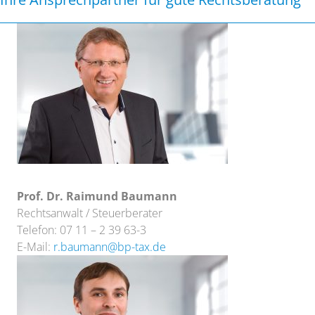
Prof. Dr. Raimund Baumann
Rechtsanwalt / Steuerberater
Telefon: 07 11 – 2 39 63-3
E-Mail:
r.baumann@bp-tax.de